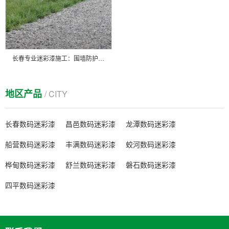
长春专业迷彩漆施工：围墙防护数码漆
地区产品
/ CITY
长春数码迷彩漆
昌邑数码迷彩漆
龙潭数码迷彩漆
船营数码迷彩漆
丰满数码迷彩漆
蛟河数码迷彩漆
桦甸数码迷彩漆
舒兰数码迷彩漆
磐石数码迷彩漆
四平数码迷彩漆