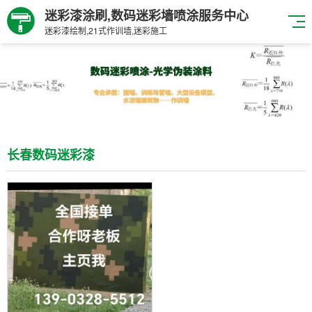
迷彩漆涂刷,数码迷彩墙喷涂服务中心
迷彩漆绘制,21式作训墙,迷彩施工
长春数码迷彩漆