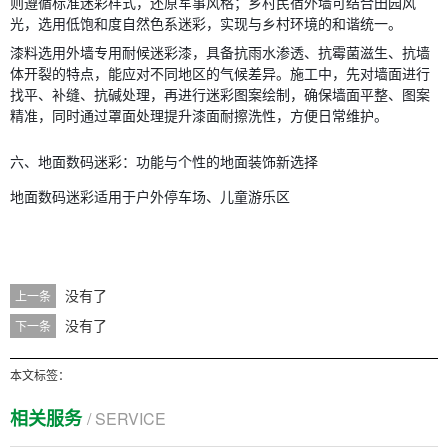
则遵循标准迷彩样式，还原军事风格；乡村民宿外墙可结合田园风
光，选用低饱和度自然色系迷彩，实现与乡村环境的和谐统一。
漆料选用外墙专用耐候迷彩漆，具备抗雨水渗透、抗霉菌滋生、抗墙
体开裂的特点，能应对不同地区的气候差异。施工中，先对墙面进行
找平、补缝、抗碱处理，再进行迷彩图案绘制，确保墙面平整、图案
精准，同时通过罩面处理提升漆面耐擦洗性，方便日常维护。
六、地面数码迷彩：功能与个性的地面装饰新选择
地面数码迷彩适用于户外停车场、儿童游乐区
没有了
上一条
没有了
下一条
本文标签：
相关服务
/ SERVICE