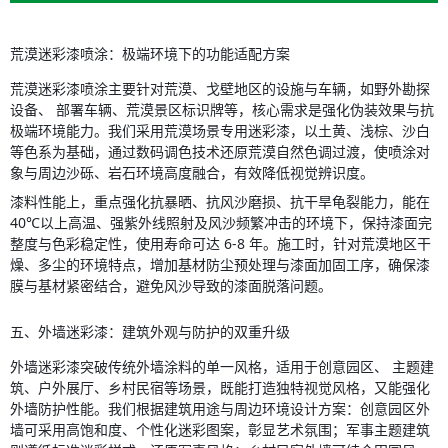
荒漠迷彩漆喷涂：极端环境下的功能适配方案
荒漠迷彩漆喷涂主要针对荒漠、戈壁地区的设施与车辆，如野外勘探
设备、 部署车辆、荒漠景区标识牌等，核心需求是强化伪装效果与抗
极端环境能力。我们采用荒漠场景专用迷彩漆，以土黄、浅棕、沙白
等色系为基础，通过数码调色技术还原荒漠自然色调过渡，使喷涂对
象与周边沙砾、岩石环境高度融合，有效降低视觉辨识度。
漆料性能上，重点强化抗暴晒、抗风沙磨损、抗干旱龟裂能力，能在 
40℃以上高温、强紫外线照射及风沙频繁冲击的环境下，保持漆面完
整度与色彩稳定性，使用寿命可达 6-8 年。施工时，针对荒漠地区干
燥、多尘的环境特点，增加基材防尘预处理与漆面加固工序，确保漆
膜与基材紧密结合，避免风沙导致的漆面脱落问题。
五、外墙迷彩漆：建筑外观与防护的双重升级
外墙迷彩漆突破传统外墙涂料的单一风格，适用于创意园区、 主题建
筑、户外展厅、乡村民宿等场景，既能打造独特视觉风格，又能强化
外墙防护性能。我们根据建筑用途与周边环境设计方案：创意园区外
墙可采用高饱和度、个性化迷彩图案，彰显艺术氛围；军事主题建筑