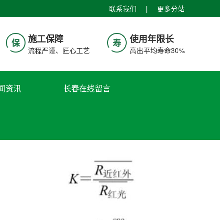
联系我们
|
更多分站
施工保障
使用年限长
流程严谨、匠心工艺
高出平均寿命30%
闻资讯
长春在线留言