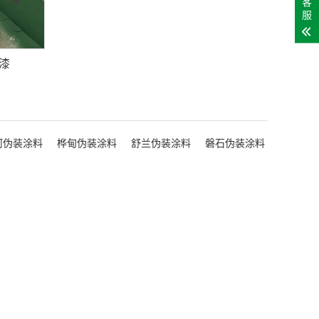
客
服
漆
河伪装涂料
桦甸伪装涂料
舒兰伪装涂料
磐石伪装涂料