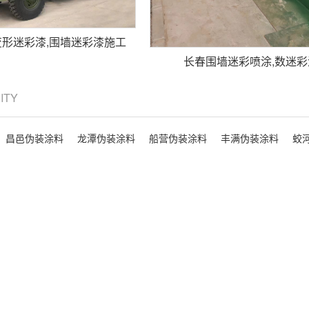
变形迷彩漆,围墙迷彩漆施工
长春围墙迷彩喷涂,数迷彩
CITY
昌邑伪装涂料
龙潭伪装涂料
船营伪装涂料
丰满伪装涂料
蛟