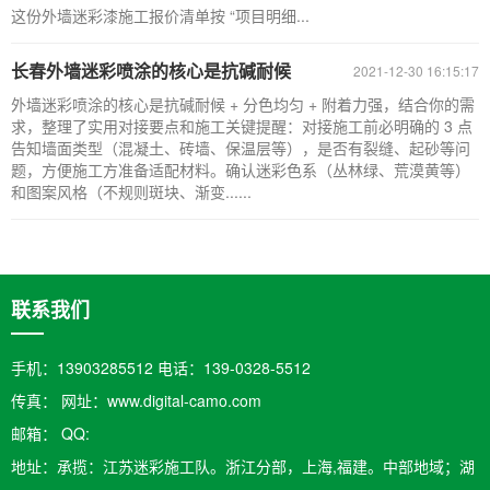
这份外墙迷彩漆施工报价清单按 “项目明细...
长春外墙迷彩喷涂的核心是抗碱耐候
2021-12-30 16:15:17
外墙迷彩喷涂的核心是抗碱耐候 + 分色均匀 + 附着力强，结合你的需
求，整理了实用对接要点和施工关键提醒：对接施工前必明确的 3 点
告知墙面类型（混凝土、砖墙、保温层等），是否有裂缝、起砂等问
题，方便施工方准备适配材料。确认迷彩色系（丛林绿、荒漠黄等）
和图案风格（不规则斑块、渐变......
联系我们
手机：13903285512 电话：139-0328-5512
传真： 网址：www.digital-camo.com
邮箱：​ QQ:
地址：承揽：江苏迷彩施工队。浙江分部，上海,福建。中部地域；湖