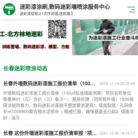
迷彩漆涂刷,数码迷彩墙喷涂服务中心
迷彩漆绘制,21式作训墙,迷彩施工
长春迷彩喷涂动态
长春外墙数码迷彩漆施工报价清单（100㎡标准墙面测算）
2025-11-14 20:22:49
外墙数码迷彩漆施工报价清单（100㎡标准墙面测算）项目名称单位
数量单价（元）合价（元）备注一、基层处理（同常规外墙）1800保
障涂层附着力，数码迷彩对基面平整度要求更高1. 墙面裂缝 / 孔洞修
补㎡1008800聚合物水泥修补 + 精细打磨，确保基面无凸起2. 墙面浮
砂 / 油污......
长春 这份外墙迷彩漆施工报价清单按 “项目明细
2021-12-30 16:15:17