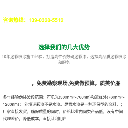
根据不同需求迷彩绘制，为您量身定制适
合您解决方案
咨询热线：139-0328-5512
选择我们的几大优势​
10年迷彩喷涂施工经验，打造高性价数码迷彩漆，选择高品质迷彩喷涂
和服务
01
，免费勘察现场,免费做预算，质美价廉
多年经验伪装波段范围：可见光(380nm～760nm)和近红外(760nm～
1200nm)； 外墙迷彩漆不是水漆。尽管水漆是一种环保型的涂料，；
厂家直接发货，确保质量的同时，价格比业内同类产品低，没有中间
代理差价，降低成本，直接让利用户