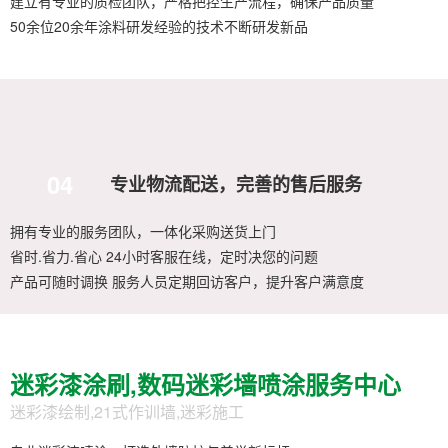
建立有专业的质检团队，严格把控生产流程，确保产品质量
50余位20余年涂料研发经验的技术不断研发新品
04
专业物流配送，完善的售后服务
拥有专业的服务团队，一体化采购送货上门
省时.省力.省心 24小时客服在线，定时决您的问题
产品可随时调换 服务人员定期回访客户，提升客户满意度
迷彩漆涂刷,数码迷彩墙喷涂服务中心
迷彩漆绘制,21式作训墙,迷彩施工