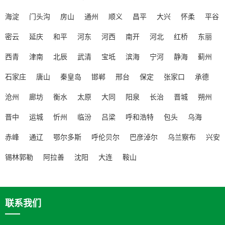
海淀
门头沟
房山
通州
顺义
昌平
大兴
怀柔
平谷
密云
延庆
和平
河东
河西
南开
河北
红桥
东丽
西青
津南
北辰
武清
宝坻
滨海
宁河
静海
蓟州
石家庄
唐山
秦皇岛
邯郸
邢台
保定
张家口
承德
沧州
廊坊
衡水
太原
大同
阳泉
长治
晋城
朔州
晋中
运城
忻州
临汾
吕梁
呼和浩特
包头
乌海
赤峰
通辽
鄂尔多斯
呼伦贝尔
巴彦淖尔
乌兰察布
兴安
锡林郭勒
阿拉善
沈阳
大连
鞍山
联系我们